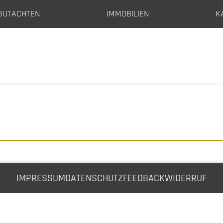
GUTACHTEN
IMMOBILIEN
K
IMPRESSUM
DATENSCHUTZ
FEEDBACK
WIDERRUF