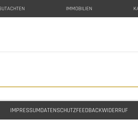
GUTACHTEN
IMMOBILIEN
K
IMPRESSUM
DATENSCHUTZ
FEEDBACK
WIDERRUF